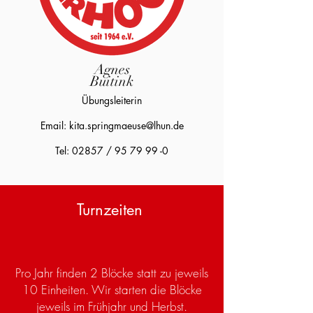
Agnes
Buitink
Übungsleiterin
Email:
kita.springmaeuse@lhun.de
Tel: 02857 /
95 79 99 -0
Turnzeiten
Pro Jahr finden 2 Blöcke statt zu jeweils
10 Einheiten. Wir starten die Blöcke
jeweils im Frühjahr und Herbst.