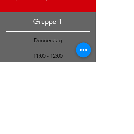
Gruppe 1
Donnerstag
11:00 - 12:00
ÜbungsleiterIn/TrainerIn:
Agnes Buitink
Gruppe 2
Donnerstag